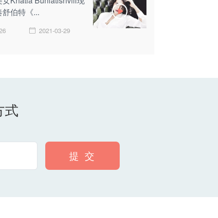
Khatia Buniatishvili现
舒伯特《...
26
2021-03-29
方式
提 交