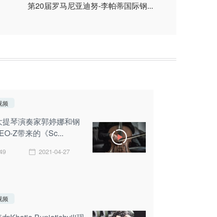
第20届罗马尼亚迪努-李帕蒂国际钢...
视频
大提琴演奏家郭婷娜和钢
EO-Z带来的《Sc...
49
2021-04-27
视频