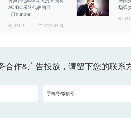
古典吉他&amp;大提琴演奏
法国美女
AC/DC乐队代表曲目
场弹奏
《Thunder...
132
13148
2021-04-13
务合作&广告投放，请留下您的联系
手机号/微信号