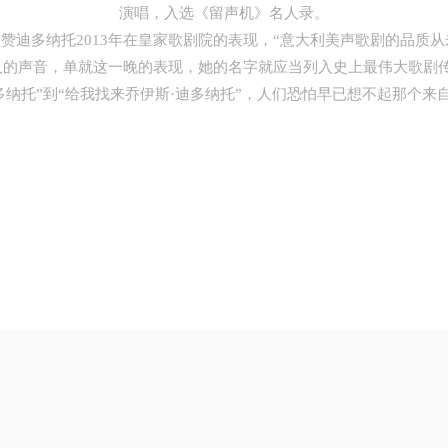
演唱，入选《留声机》名人录。
迪多纳托2013年在皇家歌剧院的表现，
“意大利美声歌剧的品质
人的声音，
单就这一晚的表现，
她的名字就应当列入史上最伟大歌剧传
纳托”到“给我找来乔伊斯·迪多纳托”，人们恐怕早已想不起那个来