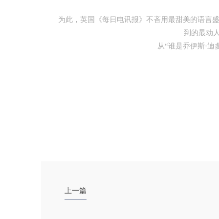
为此，英国《每日电讯报》不吝用最甜美的语言盛赞
到的最动
从“谁是乔伊斯·迪多
上一篇