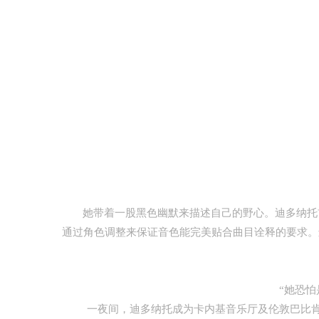
她带着一股黑色幽默来描述自己的野心。迪多纳托首
通过角色调整来保证音色能完美贴合曲目诠释的要求。
“她恐怕
一夜间，迪多纳托成为卡内基音乐厅及伦敦巴比肯中心的