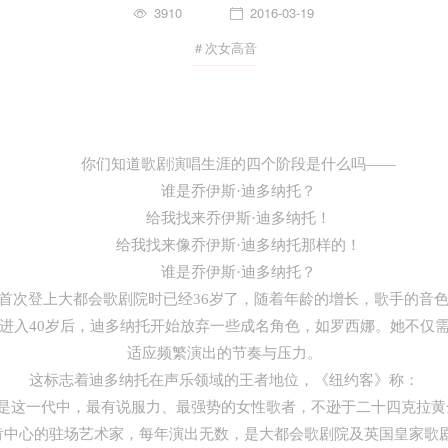
3910
2016-03-19
＃次女高音
你们知道歌剧演唱生涯的四个阶段是什么吗——
谁是乔伊斯·迪多纳托？
给我找来乔伊斯·迪多纳托！
给我找来像乔伊斯·迪多纳托那样的！
谁是乔伊斯·迪多纳托？
次登上大都会歌剧院时已经36岁了，随着年龄的增长，歌手的音色
进入40岁后，迪多纳托开始放弃一些成名角色，如罗西娜。她不仅
适应频繁演出的节奏与压力。
这标志着迪多纳托在声乐领域的王者地位，《纽约客》称：
是这一代中，
最有说服力、最强势的女性歌者，
不逊于二十四克拉黄
驻场艺术家，每年演出无数，是大都会歌剧院及英国皇家歌剧院的常客