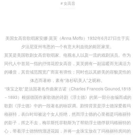
＃女高音
美国女高音歌唱家安娜·莫芙（Anna Moffo）1932年6月27日生于宾
夕法尼亚州韦恩的一个有意大利血统的鞋匠家里。
莫芙是美国歌剧女高音歌唱家、电视名人以及一流的戏剧演员。作为
同代人中首屈一指的抒情花腔女高音，莫芙拥有一副温暖而充满活力
的嗓音，其音域范围宽广而富有弹性；同时也以其娇美的容貌灵性的
体态而著称，素有“洛杉矶美人”之昵称。
“珠宝之歌”是法国著名作曲家古诺（Charles Francois Gounod,1818
－1893）根据德国作家歌德的诗剧《浮士德》的第一部分改编而成的
歌剧《浮士德》中的一段著名的咏叹调。剧情背景是浮士德深爱着玛
格丽特，表白时却被这个女人拒绝，然而浮士德的心里都是玛格丽特
的影子，挥之不去，梅菲斯托菲勒斯为了帮助浮士德俘获玛格丽特的
心，带着浮士德悄悄溜进花园，并将一盒珠宝放在了玛格丽特房间的