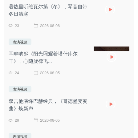
暑热里听维瓦尔第《冬》，琴音自带
冬日清寒
23
2026-08-06
表演视频
耳畔响起《阳光照耀着塔什库尔
干》，心随旋律飞...
24
2026-08-05
表演视频
双吉他演绎巴赫经典，《哥德堡变奏
曲》焕新声
29
2026-08-05
表演视频