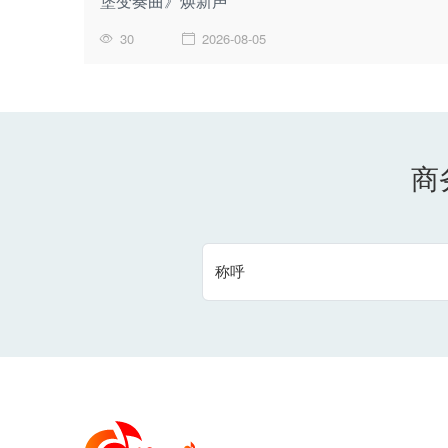
堡变奏曲》焕新声
30
2026-08-05
商
称呼