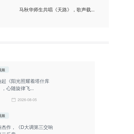
马秋华师生共唱《天路》，歌声载...
视频
响起《阳光照耀着塔什库
，心随旋律飞...
2026-08-05
视频
特杰作，《D大调第三交响