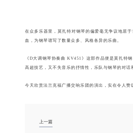
在众多乐器里，莫扎特对钢琴的偏爱毫无争议地居于
血，为钢琴谱写了数量众多、风格各异的乐曲。
《D大调钢琴协奏曲 KV451》这部作品便是莫扎
高超技艺，又不失音乐的抒情性，乐队与钢琴的对话
今天欣赏法兰克福广播交响乐团的演出，实在令人赞
上一篇