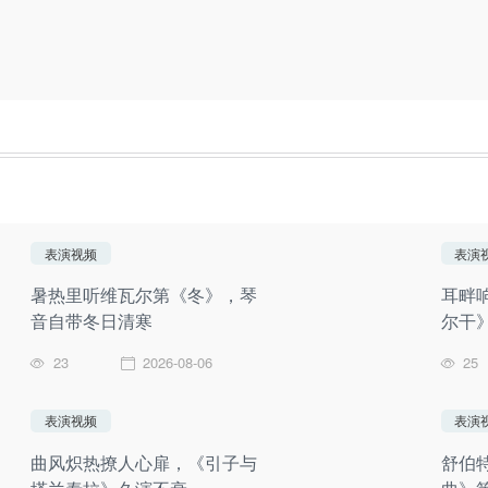
表演视频
表演
暑热里听维瓦尔第《冬》，琴
耳畔
音自带冬日清寒
尔干》
23
2026-08-06
25
表演视频
表演
曲风炽热撩人心扉，《引子与
舒伯