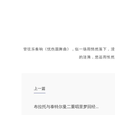
管弦乐奏响《忧伤圆舞曲》，似一场雨悄然落下，浸
的涟漪，悠远而怅然
上一篇
布拉托与泰特尔曼二重唱里梦回经...