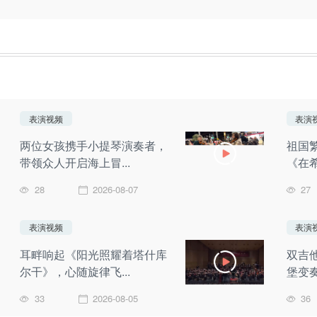
表演视频
表演
两位女孩携手小提琴演奏者，
祖国
带领众人开启海上冒...
《在
28
2026-08-07
27
表演视频
表演
耳畔响起《阳光照耀着塔什库
双吉
尔干》，心随旋律飞...
堡变
33
2026-08-05
36