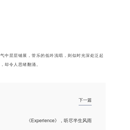
空气中层层铺展，管乐的低吟浅唱，则似时光深处泛起
徐，却令人思绪翻涌。
下一篇
《Experience》，听尽半生风雨