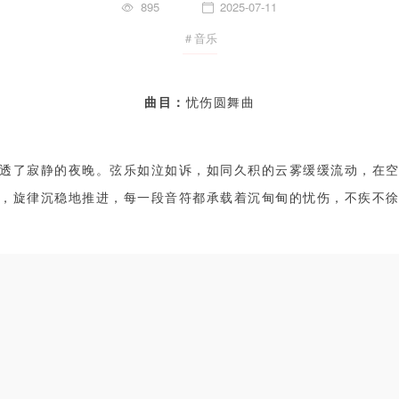
895
2025-07-11
＃音乐
曲目：
忧伤圆舞曲
透了寂静的夜晚。弦乐如泣如诉，如同久积的云雾缓缓流动，在
，旋律沉稳地推进，每一段音符都承载着沉甸甸的忧伤，不疾不