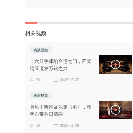
相关视频
表演视频
十六只手叩响命运之门，四架
钢琴迸发万钧之力
26
2026-08-07
表演视频
暑热里听维瓦尔第《冬》，琴
音自带冬日清寒
29
2026-08-06