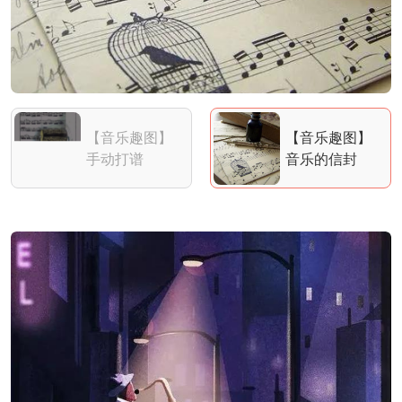
【女神节快
Rochester乐
乐】愿你：如
队
花...