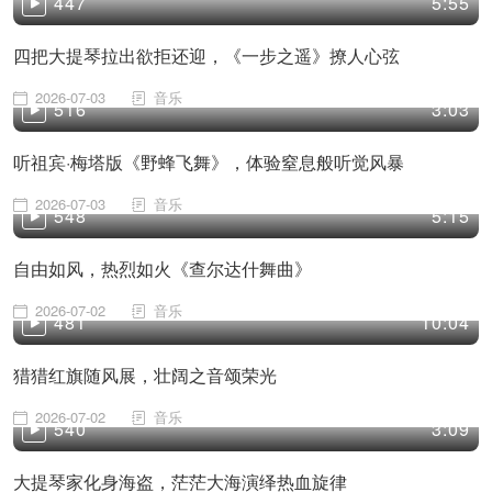
447
5:55
四把大提琴拉出欲拒还迎，《一步之遥》撩人心弦
2026-07-03
音乐
516
3:03
听祖宾·梅塔版《野蜂飞舞》，体验窒息般听觉风暴
2026-07-03
音乐
548
5:15
自由如风，热烈如火《查尔达什舞曲》
2026-07-02
音乐
481
10:04
猎猎红旗随风展，壮阔之音颂荣光
2026-07-02
音乐
540
3:09
大提琴家化身海盗，茫茫大海演绎热血旋律