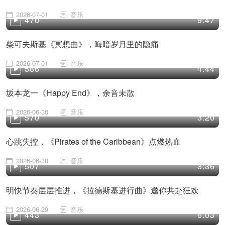
2026-07-01
音乐
470
9:47
柴可夫斯基《冥想曲》，晦暗岁月里的隐痛
2026-07-01
音乐
586
4:44
坂本龙一《Happy End》，余音未散
2026-06-30
音乐
570
3:20
心跳失控，《Pirates of the Caribbean》点燃热血
2026-06-30
音乐
507
3:36
明快节奏层层推进，《拉德斯基进行曲》邀你共赴狂欢
2026-06-29
音乐
443
6:03