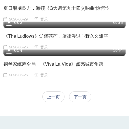
夏日醒脑良方，海顿《G大调第九十四交响曲“惊愕”》
2026-06-29
音乐
602
6:53
《The Ludlows》辽阔苍茫，旋律漫过心野久久难平
2026-06-26
音乐
654
3:44
钢琴家统筹全局，《Viva La Vida》点亮城市角落
2026-06-26
音乐
上一页
下一页