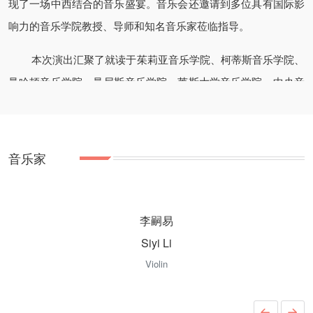
现了一场中西结合的音乐盛宴。音乐会还邀请到多位具有国际影
响力的音乐学院教授、导师和知名音乐家莅临指导。
本次演出汇聚了就读于茱莉亚音乐学院、柯蒂斯音乐学院、
曼哈顿音乐学院、曼尼斯音乐学院、莱斯大学音乐学院、中央音
乐学院以及上海音乐学院的中国新一代青年艺术家 , 他们在音乐
会上演奏了多首东西方的古典与现代音乐作品，彰显了迈向国际
舞台的当今中国优秀音乐人才的风采。
音乐家
参与当晚演出的表演者包括李嗣易、田野、蒋筱雅、张峰
铭、任洪瑞、李佳芸、张格菡、赵思雨、宫千程、梁齐蓉、梁蓉
李嗣易
蓉、王勒维、邹静怡、郁金、秦济坤、邓钟健铖等。
Siyi Li
Violin
音乐会嘉宾