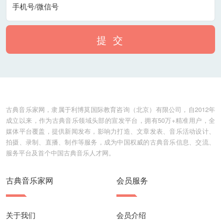
手机号/微信号
曼哈顿音乐学院钢琴系教授
提 交
世界知名小提琴家
国际音乐大赛知名评委
美国柯蒂斯音乐学院教授
古典音乐家网，隶属于利博莫国际教育咨询（北京）有限公司，自2012年
纽约爱乐乐团演奏家
成立以来，作为古典音乐领域头部的宣发平台，拥有50万+精准用户，全
媒体平台覆盖，提供新闻发布，影响力打造、文章发表、音乐活动设计、
美国新英格兰音乐学院教授美国作家、戏剧家
拍摄、录制、直播、制作等服务，成为中国权威的古典音乐信息、交流、
服务平台及首个中国古典音乐人才网。
纽约大学斯科博表演艺术中心运营经理
古典音乐家网
会员服务
皇后学院音乐剧教授
曼哈顿音乐学院声乐系教授
关于我们
会员介绍