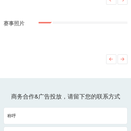
邀请嘉宾：
美国茱丽亚音乐学院声乐系系主任美国著名音乐制作人
赛事照片
美国茱丽亚音乐学院管乐系系主任
美国茱丽亚音乐学院钢琴系教授
美国大都会歌剧院艺术指导
美国大都会歌剧院和交响乐团艺术指导美国百老汇音乐剧导演和
艺术总监
商务合作&广告投放，请留下您的联系方式
美国音乐与戏剧学院教授
美国曼尼斯音乐学院教授
称呼
美国大都会歌刷院知名女高音歌唱家