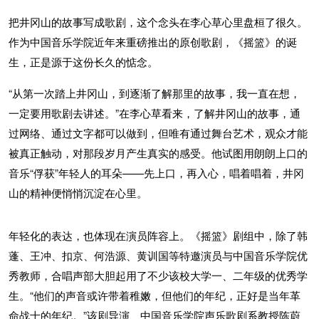
把井冈山的故事写成歌剧，这个念头在李心草心里盘桓了很久。
作为中国音乐学院近年来重磅推出的原创歌剧，《摇篮》的诞
生，正是源于这份长久的惦念。
“从第一次踏上井冈山，到逐渐了解那里的故事，我一直在想，
一定要用歌剧去讲述。”在李心草看来，了解井冈山的故事，通
过网络、通过文字都可以做到，但唯有通过舞台艺术，观众才能
被真正触动，对那段岁月产生真实的感受。他试图用朗朗上口的
音乐“俘获”年轻人的耳朵——先上口，再入心，唱着唱着，井冈
山的精神便悄悄沉淀在心里。
年轻化的表达，也体现在演员阵容上。《摇篮》剧组中，除了韩
蓬、王冲、扣京、何浩源、黄训国等特邀演员与中国音乐学院优
秀教师，合唱声部大胆起用了不少该校大学一、二年级的优秀学
生。“他们的声音或许带着稚嫩，但他们的年纪，正好是当年革
命战士的年纪。”该剧导演、中国音乐学院声乐歌剧系教授陈蔚