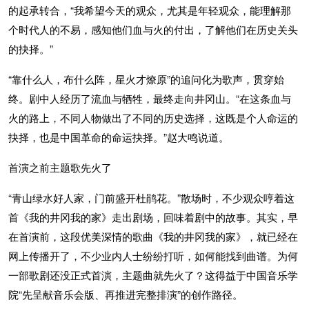
的起承转合，“我希望今天的观众，尤其是年轻观众，能理解那
个时代人的不易，感知他们血与火的付出，了解他们在历史关头
的抉择。”
“靠什么人，布什么阵，星火才燎原”的追问化为歌声，贯穿始
终。剧中人经历了流血与牺牲，最终走向井冈山。“在这条血与
火的路上，不同人物做出了不同的历史选择，这既是个人命运的
抉择，也是中国革命的命运抉择。”赵大鸣说道。
首演之前主题歌先火了
“青山绿水好人家，门前盛开杜鹃花。”散场时，不少观众哼着这
首《我的井冈我的家》走出剧场，回味着剧中的故事。其实，早
在首演前，这段优美深情的歌曲《我的井冈我的家》，就已经在
网上传播开了，不少业内人士纷纷打听，如何能找到曲谱。为何
一部歌剧还没正式首演，主题曲就先火了？这得益于中国音乐学
院“先呈献音乐会版、再推进完整排演”的创作路径。