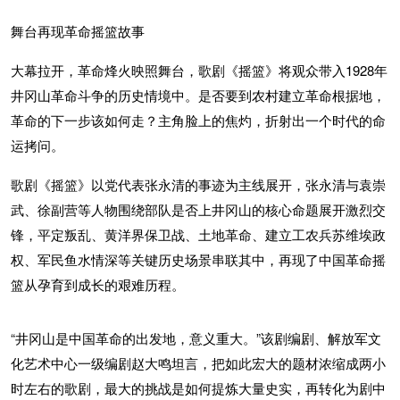
舞台再现革命摇篮故事
大幕拉开，革命烽火映照舞台，歌剧《摇篮》将观众带入1928年
井冈山革命斗争的历史情境中。是否要到农村建立革命根据地，
革命的下一步该如何走？主角脸上的焦灼，折射出一个时代的命
运拷问。
歌剧《摇篮》以党代表张永清的事迹为主线展开，张永清与袁崇
武、徐副营等人物围绕部队是否上井冈山的核心命题展开激烈交
锋，平定叛乱、黄洋界保卫战、土地革命、建立工农兵苏维埃政
权、军民鱼水情深等关键历史场景串联其中，再现了中国革命摇
篮从孕育到成长的艰难历程。
“井冈山是中国革命的出发地，意义重大。”该剧编剧、解放军文
化艺术中心一级编剧赵大鸣坦言，把如此宏大的题材浓缩成两小
时左右的歌剧，最大的挑战是如何提炼大量史实，再转化为剧中