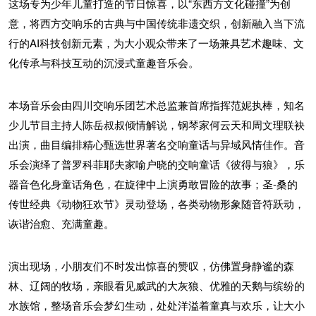
这场专为少年儿童打造的节日惊喜，以“东西方文化碰撞”为创
意，将西方交响乐的古典与中国传统非遗交织，创新融入当下流
行的AI科技创新元素，为大小观众带来了一场兼具艺术趣味、文
化传承与科技互动的沉浸式童趣音乐会。
本场音乐会由四川交响乐团艺术总监兼首席指挥范妮执棒，知名
少儿节目主持人陈岳叔叔倾情解说，钢琴家何云天和周文理联袂
出演，曲目编排精心甄选世界著名交响童话与异域风情佳作。音
乐会演绎了普罗科菲耶夫家喻户晓的交响童话《彼得与狼》，乐
器音色化身童话角色，在旋律中上演勇敢冒险的故事；圣-桑的
传世经典《动物狂欢节》灵动登场，各类动物形象随音符跃动，
诙谐治愈、充满童趣。
演出现场，小朋友们不时发出惊喜的赞叹，仿佛置身静谧的森
林、辽阔的牧场，亲眼看见威武的大灰狼、优雅的天鹅与缤纷的
水族馆，整场音乐会梦幻生动，处处洋溢着童真与欢乐，让大小