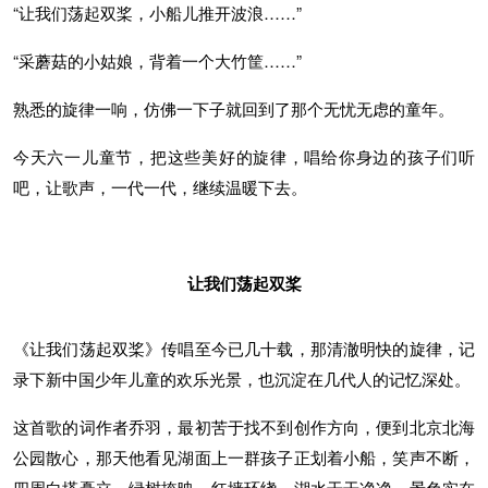
“让我们荡起双桨，小船儿推开波浪……”
“采蘑菇的小姑娘，背着一个大竹筐……”
熟悉的旋律一响，仿佛一下子就回到了那个无忧无虑的童年。
今天六一儿童节，把这些美好的旋律，唱给你身边的孩子们听
吧，让歌声，一代一代，继续温暖下去。
让我们荡起双桨
《让我们荡起双桨》传唱至今已几十载，那清澈明快的旋律，记
录下新中国少年儿童的欢乐光景，也沉淀在几代人的记忆深处。
这首歌的词作者乔羽，最初苦于找不到创作方向，便到北京北海
公园散心，那天他看见湖面上一群孩子正划着小船，笑声不断，
四周白塔矗立、绿树掩映、红墙环绕，湖水干干净净，景色实在