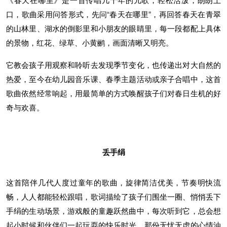
口，歌曲采用问答形式，先问“春天在哪里”，再回答春天在青翠
的山林里、湖水的倒影里和小朋友的眼睛里，每一段都配上具体
的景物，红花、绿草、小黄鹂，画面清晰又明亮。
它教会孩子用观察和聆听去发现季节变化，也传递出对大自然的
热爱，至今在幼儿园音乐课、春季主题活动或亲子合唱中，这首
歌曲依然经常响起，用最简单的方式唤醒孩子们对春日生机的好
奇与欢喜。
丢手绢
这首陪伴几代人度过童年的歌曲，旋律简洁优美，节奏明快流
畅，人人都能轻松跟唱，歌词描绘了孩子们围坐一圈、悄悄丢下
手绢的生动场景，游戏般的童趣跃然曲中，每次听到它，总会想
起小时候和伙伴们一起玩耍的快乐时光，那份无忧无虑的心情油