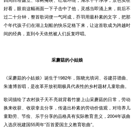
好看，眼前这幅画面一下子击中了他，灵感当即涌上来，前后不
过二十分钟，整首歌词便一气呵成，乔羽用最朴素的文字，把那
个年代孩子们在湖上划船的快乐定格下来，让这首歌成为跨越时
间的经典，直到今天依然被人们反复哼唱。
采蘑菇的小姑娘
《采蘑菇的小姑娘》诞生于1982年，陈晓光填词、谷建芬谱曲、
朱逢博首唱，是改革开放初期极具代表性的乡村题材儿童歌曲。
歌词描绘了农村孩子天不亮就背着竹篓上山采蘑菇的日常，劳动
换来收获、收获拿去分享，传递出朴素的劳动价值观，对培养儿
童勤劳、节俭、乐于分享的品格具有实际教育意义，2004年该曲
入选庆祝建国55周年“百首爱国主义教育歌曲”。