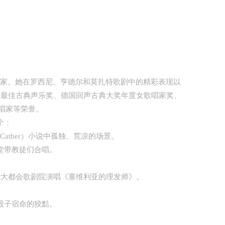
歌唱家。她在罗西尼、亨德尔和莫扎特歌剧中的精彩表现以
美最佳古典声乐奖、德国回声古典大奖年度女歌唱家奖、
唱家等荣誉。
个：
ather）小说中孤独、荒凉的场景。
堂带教徒们合唱。
在大都会歌剧院演唱《塞维利亚的理发师》。
股子宿命的狡黠。