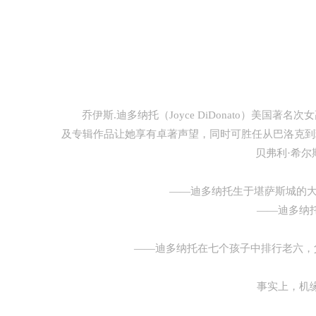
乔伊斯.迪多纳托（Joyce DiDonato）美
及专辑作品让她享有卓著声望，同时可胜任从巴洛克到
贝弗利·希
其
——迪多纳托生于堪萨斯城的大草原村
——迪多纳托的
——迪多纳托在七个孩子中排行老六，父亲
事实上，机缘巧