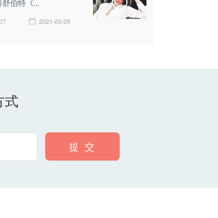
舒伯特《...
07
2021-03-29
方式
提 交