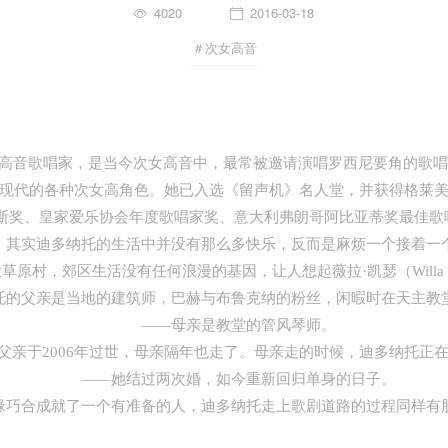
4020
2016-03-18
＃次女高音
国著名次女高音歌唱家，是当今次女高音中，最常被邀请演唱罗西尼要角的
现代的各种次女高角色。她已入选《留声机》名人堂，并获得格莱
尔斯奖、皇家爱乐协会年度歌唱家奖、意大利弗朗哥阿比亚蒂奖最佳歌
实迪多纳托的生活中并没有那么多快乐，反而是麻烦一个接着一
，郊区生活没有任何浪漫的基因，让人想起薇拉·凯瑟（Willa C
父亲是当地的建筑师，巴赫与布鲁克纳的粉丝，闲暇时在天主教
——母亲是教堂的管风琴师。
于2006年过世，母亲隔年也走了。母亲走的时候，迪多纳托正
——她结过两次婚，如今重新回归单身的日子。
合成就了一个有准备的人，迪多纳托走上歌剧道路的过程同样有