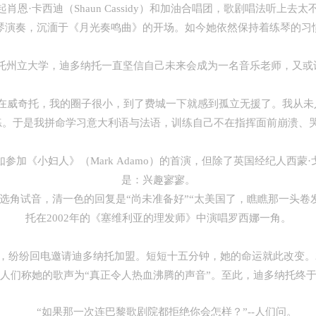
·卡西迪（Shaun Cassidy）和加油合唱团，歌剧唱法听上去
琴演奏，沉湎于《月光奏鸣曲》的开场。如今她依然保持着练琴的习
托州立大学，迪多纳托一直坚信自己未来会成为一名音乐老师，又或
“在威奇托，我的圈子很小，到了费城一下就感到孤立无援了。我从未
练。于是我拼命学习意大利语与法语，训练自己不在指挥面前崩溃、哭
小妇人》（Mark Adamo）的首演，但除了英国经纪人西蒙·戈德斯
是：兴趣寥寥。
试音，清一色的回复是“尚未准备好”“太美国了，瞧瞧那一头卷
托在2002年的《塞维利亚的理发师》中演唱罗西娜一角。
纷回电邀请迪多纳托加盟。短短十五分钟，她的命运就此改变。2
人们称她的歌声为“真正令人热血沸腾的声音”。至此，迪多纳托终
“如果那一次连巴黎歌剧院都拒绝你会怎样？”--
人们问。