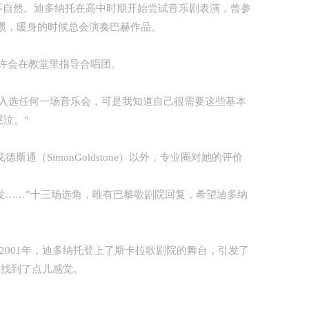
太不自然。迪多纳托在高中时期开始尝试音乐剧表演，曾参
惯，暖身的时候总会演奏巴赫作品。
许会在教堂里指导合唱团。
入选任何一场音乐会，可是我知道自己很需要这些基本
泣。”
通（SimonGoldstone）以外，专业圈对她的评价
发……”十三场选角，唯有巴黎歌剧院回复，希望迪多纳
001年，迪多纳托登上了斯卡拉歌剧院的舞台，引发了
于找到了点儿感觉。