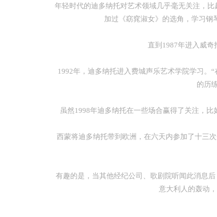
年轻时代的迪多纳托对艺术领域几乎毫无关注，比起肖恩
加过《窈窕淑女》的选角，学习钢
直到1987年进入威奇
1992年，迪多纳托进入费城声乐艺术学院学习。
的历
虽然1998年迪多纳托在一些场合赢得了关注，比如参加《
西蒙将迪多纳托带到欧洲，在六天内参加了十三次选角
有趣的是，当其他经纪公司、歌剧院听闻此消息后，纷
意大利人的轰动，