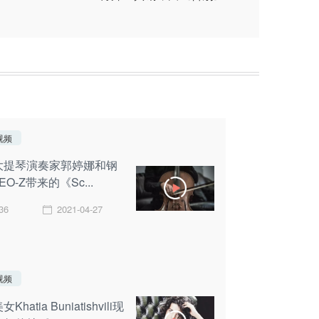
视频
大提琴演奏家郭婷娜和钢
EO-Z带来的《Sc...
36
2021-04-27
视频
Khatia Buniatishvili现