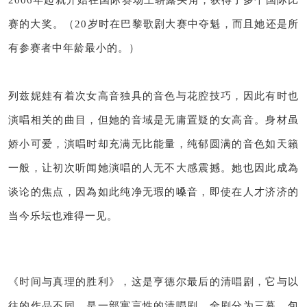
赛的大奖。
（20岁时在巴黎歌剧大赛中夺魁，而且她还是所
有参赛者中年龄最小的。
）
列兹妮娃有着次女高音独具的音色与花腔技巧，因此有时也
演唱相关的曲目，但她的音域是无庸置疑的女高音。
身材虽
娇小可爱，演唱时却充满无比能量，纯郁圆满的音色如天籟
一般，让初次听闻她演唱的人无不大感震撼。
她也因此成為
谈论的焦点，因為如此纯净无瑕的嗓音，即使在人才济济的
当今乐坛也难得一见。
《时间与真理的胜利》，这是亨德尔最后的清唱剧，它与以
往的作品不同，是一部寓言性的清唱剧，全剧分为三幕，包