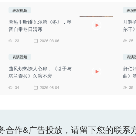
表演视频
表演
暑热里听维瓦尔第《冬》，琴
耳畔
音自带冬日清寒
尔干》
23
2026-08-06
25
表演视频
表演
曲风炽热撩人心扉，《引子与
舒伯
塔兰泰拉》久演不衰
曲》
34
2026-08-04
35
务合作&广告投放，请留下您的联系