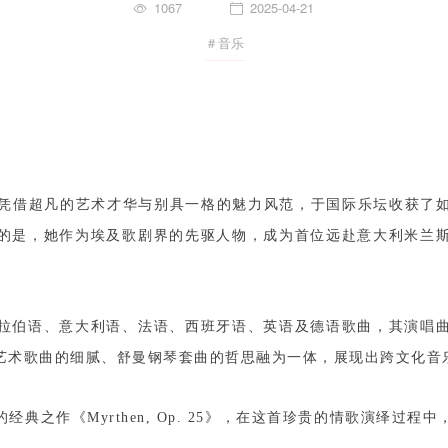
1067
2025-04-21
＃音乐
aid，凭借超凡的艺术才华与别具一格的魅力风范，于国际乐坛收获
的是，她作为埃及歌剧界的先驱人物，成为首位远赴意大利米兰
拉伯语、意大利语、法语、西班牙语、英语及德语歌曲，其演唱
艺术歌曲的细腻、舒曼钢琴套曲的哲思融为一体，展现出跨文化音
n联袂演绎舒曼的经典之作《Myrthen, Op. 25》，在这首珍贵的情