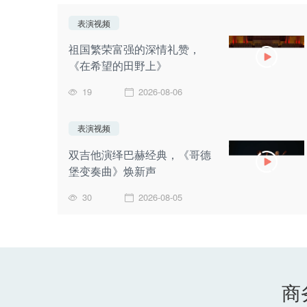
表演视频
祖国繁荣富强的深情礼赞，
《在希望的田野上》
19
2026-08-06
表演视频
双吉他演绎巴赫经典，《哥德
堡变奏曲》焕新声
30
2026-08-05
商