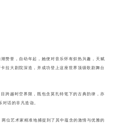
了如潮赞誉，自幼年起，她便对音乐怀有炽热兴趣，天赋
斯卡拉大剧院深造，并成功登上这座世界顶级歌剧舞台
曲目跨越时空界限，既包含莫扎特笔下的古典韵律，亦
乐对话的非凡造诣。
歌演绎过程中，两位艺术家精准地捕捉到了其中蕴含的激情与优雅的