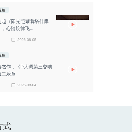
视频
响起《阳光照耀着塔什库
，心随旋律飞...
2026-08-05
视频
特杰作，《D大调第三交响
第二乐章
2026-08-04
方式