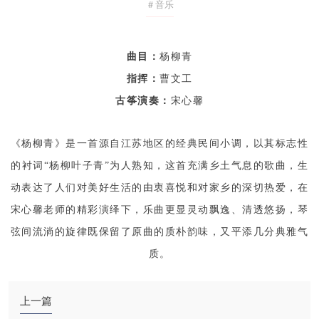
＃音乐
曲目：
杨柳青
指挥：
曹文工
古筝演奏：
宋心馨
《杨柳青》是一首源自江苏地区的经典民间小调，以其标志性
的衬词“杨柳叶子青”为人熟知，这首充满乡土气息的歌曲，生
动表达了人们对美好生活的由衷喜悦和对家乡的深切热爱，在
宋心馨老师的精彩演绎下，乐曲更显灵动飘逸、清透悠扬，琴
弦间流淌的旋律既保留了原曲的质朴韵味，又平添几分典雅气
质。
上一篇