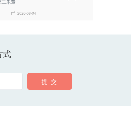
第二乐章
2026-08-04
方式
提 交