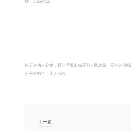
烧，炽热浓烈。
聆听这动人旋律，眼前浮现出匈牙利人民欢聚一堂的热闹场
乐完美融合，让人沉醉。
上一篇