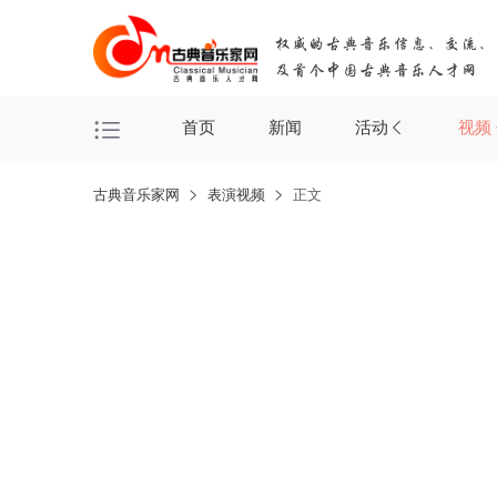
首页
新闻
活动
视频
古典音乐家网
表演视频
正文