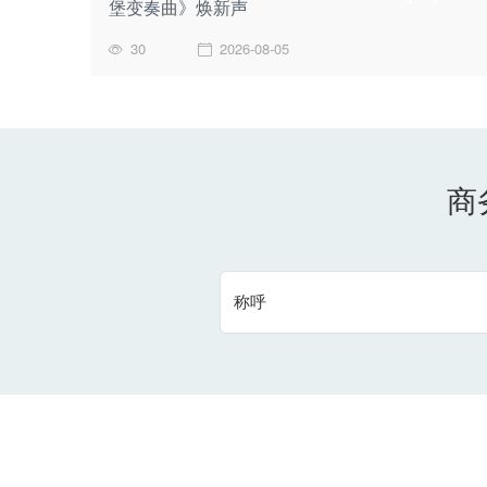
堡变奏曲》焕新声
30
2026-08-05
商
称呼