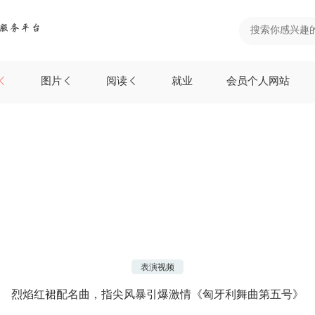
图片
阅读
就业
会员个人网站
表演视频
烈焰红裙配名曲，指尖风暴引爆激情《匈牙利舞曲第五号》