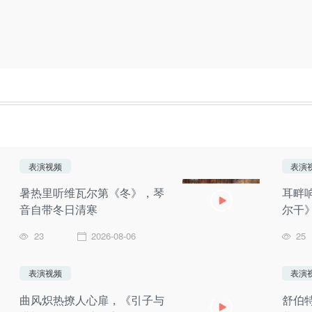
表演视频
表演
暑热里听维瓦尔第《冬》，琴
耳畔
音自带冬日清寒
尔干》
23
2026-08-06
25
表演视频
表演
曲风炽热撩人心扉，《引子与
舒伯