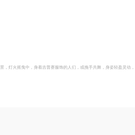
景，灯火摇曳中，身着吉普赛服饰的人们，或挽手共舞，身姿轻盈灵动，